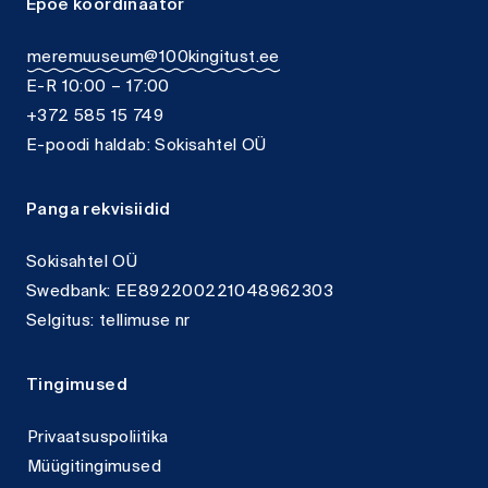
Epoe koordinaator
the
the
product
produc
meremuuseum@100kingitust.ee
page
page
E-R 10:00 – 17:00
+372 585 15 749
E-poodi haldab: Sokisahtel OÜ
Panga rekvisiidid
Sokisahtel OÜ
Swedbank: EE892200221048962303
Selgitus: tellimuse nr
Tingimused
Privaatsuspoliitika
Müügitingimused