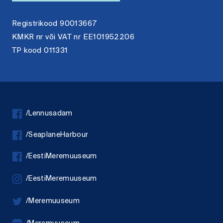
Registrikood 90013667
KMKR nr või VAT nr EE101952206
TP kood 011331
/Lennusadam
/SeaplaneHarbour
/EestiMeremuuseum
/EestiMeremuuseum
/Meremuuseum