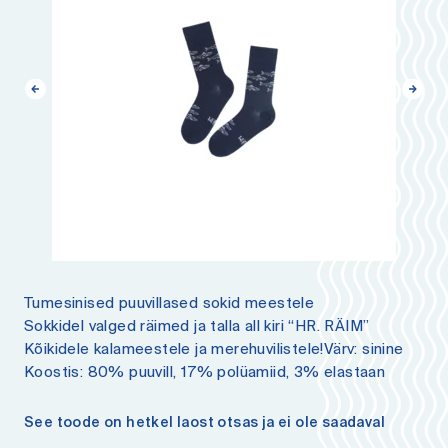
Tumesinised puuvillased sokid meestele
Sokkidel valged räimed ja talla all kiri “HR. RÄIM”
Kõikidele kalameestele ja merehuvilistele!Värv: sinine
Koostis: 80% puuvill, 17% polüamiid, 3% elastaan
See toode on hetkel laost otsas ja ei ole saadaval