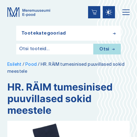
Lülita
Liigu
Juurdepääsetavus
kõrgkontrastsust
edasi
põhisisiu
juurde
Tootekategooriad
Otsi
Esileht
/
Pood
/
HR. RÄIM tumesinised puuvillased sokid
meestele
HR. RÄIM tumesinised
puuvillased sokid
meestele