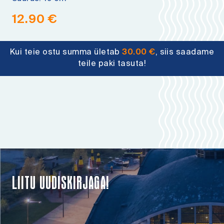
12.90
€
Kui teie ostu summa ületab
30.00
€
, siis saadame
teile paki tasuta!
LIITU UUDISKIRJAGA!