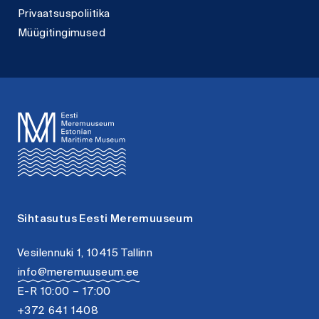
Privaatsuspoliitika
Müügitingimused
Sihtasutus Eesti Meremuuseum
Vesilennuki 1, 10415 Tallinn
info@meremuuseum.ee
E-R 10:00 – 17:00
+372 641 1408