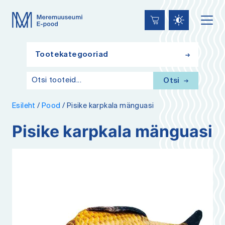
Lülita
Liigu
Juurdepääsetavus
kõrgkontrastsust
edasi
põhisisiu
juurde
Tootekategooriad
Otsi
Esileht
/
Pood
/
Pisike karpkala mänguasi
Pisike karpkala mänguasi