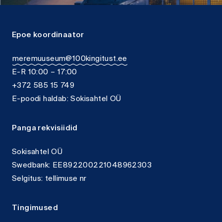
Epoe koordinaator
meremuuseum@100kingitust.ee
E-R 10:00 – 17:00
+372 585 15 749
E-poodi haldab: Sokisahtel OÜ
Panga rekvisiidid
Sokisahtel OÜ
Swedbank: EE892200221048962303
Selgitus: tellimuse nr
Tingimused