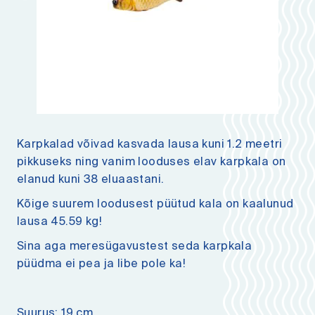
Karpkalad võivad kasvada lausa kuni 1.2 meetri
pikkuseks ning vanim looduses elav karpkala on
elanud kuni 38 eluaastani.
Kõige suurem loodusest püütud kala on kaalunud
lausa 45.59 kg!
Sina aga meresügavustest seda karpkala
püüdma ei pea ja libe pole ka!
Suurus: 19 cm