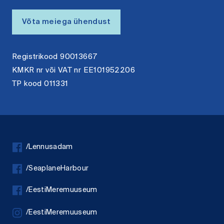
Võta meiega ühendust
Registrikood 90013667
KMKR nr või VAT nr EE101952206
TP kood 011331
/Lennusadam
/SeaplaneHarbour
/EestiMeremuuseum
/EestiMeremuuseum