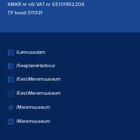
KMKR nr või VAT nr EE101952206
TP kood 011331
/Lennusadam
/SeaplaneHarbour
/EestiMeremuuseum
/EestiMeremuuseum
/Meremuuseum
/Meremuuseum