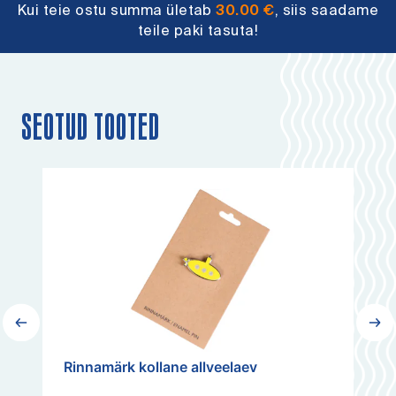
Kui teie ostu summa ületab
30.00
€
, siis saadame
teile paki tasuta!
SEOTUD TOOTED
Rinnamärk kollane allveelaev
Pud