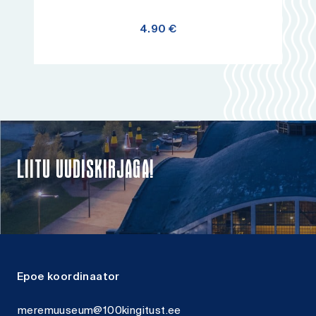
4.90
€
Lisa korvi
LIITU UUDISKIRJAGA!
Epoe koordinaator
meremuuseum@100kingitust.ee