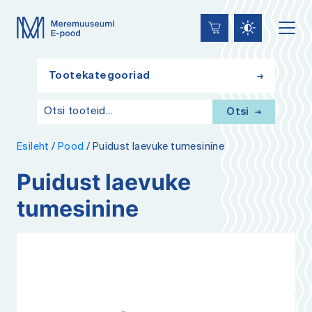
Lülita
Liigu
Juurdepääsetavus
kõrgkontrastsust
edasi
põhisisiu
juurde
Tootekategooriad
Otsi
Esileht
/
Pood
/
Puidust laevuke tumesinine
Puidust laevuke
tumesinine