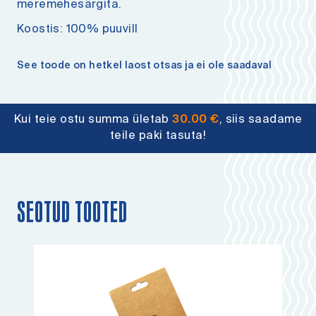
meremehesärgita.
Koostis: 100% puuvill
See toode on hetkel laost otsas ja ei ole saadaval
Kui teie ostu summa ületab
30.00
€
, siis saadame
teile paki tasuta!
SEOTUD TOOTED