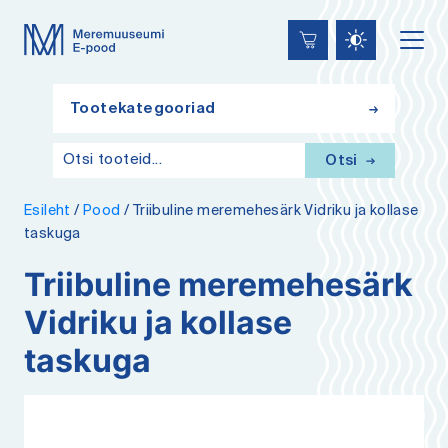
Lülita
Liigu
Juurdepääsetavus
kõrgkontrastsust
edasi
põhisisiu
juurde
Tootekategooriad
Otsi
Esileht
/
Pood
/
Triibuline meremehesärk Vidriku ja kollase
taskuga
Triibuline meremehesärk
Vidriku ja kollase
taskuga