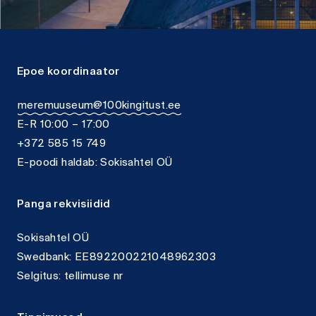
Epoe koordinaator
meremuuseum@100kingitust.ee
E-R 10:00 – 17:00
+372 585 15 749
E-poodi haldab: Sokisahtel OÜ
Panga rekvisiidid
Sokisahtel OÜ
Swedbank: EE892200221048962303
Selgitus: tellimuse nr