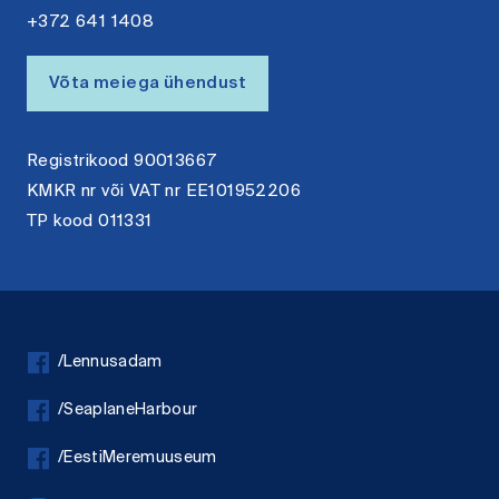
+372 641 1408
Võta meiega ühendust
Registrikood 90013667
KMKR nr või VAT nr EE101952206
TP kood 011331
/Lennusadam
/SeaplaneHarbour
/EestiMeremuuseum