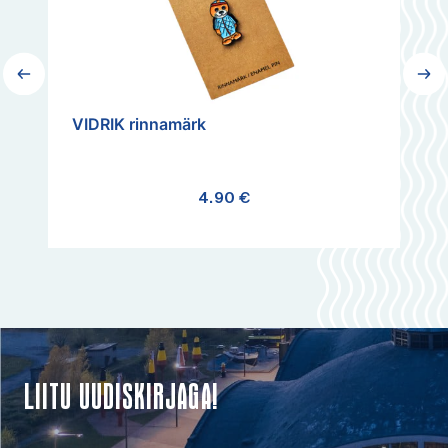
VIDRIK rinnamärk
Me
4.90
€
Lisa korvi
LIITU UUDISKIRJAGA!